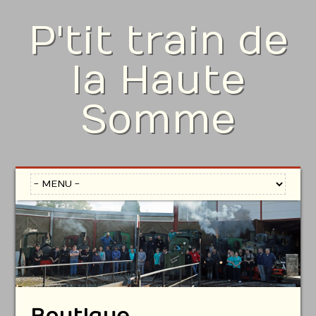
P'tit train de
la Haute
Somme